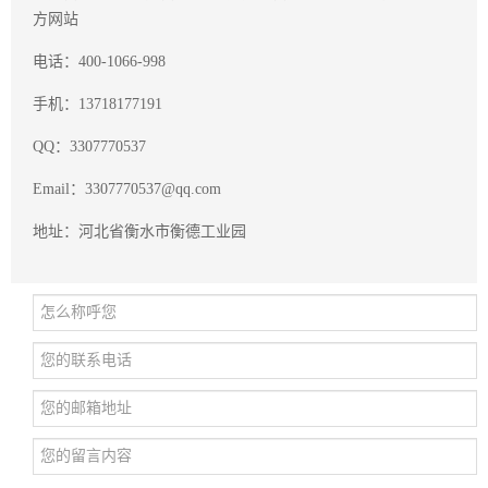
方网站
电话：400-1066-998
手机：13718177191
QQ：3307770537
Email：3307770537@qq.com
地址：河北省衡水市衡德工业园