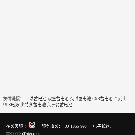
友情链接：
三瑞蓄电池
双登蓄电池
劲博蓄电池
CSB蓄电池
金武士
UPS电源
奥特多蓄电池
美洲豹蓄电池
在线客服 ：
服务热线：400-1066-998 电子邮箱:
3307770537@qq.com