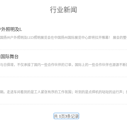
行业新闻
外照明及L
七届中国扬州户外照明及LED照明展览会在中国扬州国际展览中心即将拉开帷幕！ 展会的整体规
向国际舞台
与日俱增，不仅承接了国内一些合作伙伴的订单，国际上的一些合作伙伴也源源不断的发
峰期。走进车间看到的是工人紧张有序的工作氛围；听到的是点焊机的哒哒的运行声；感受
共
1
页
3
条记录