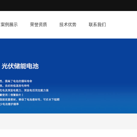
案例展示
荣誉资质
技术优势
联系我们