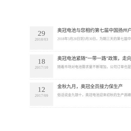
奥冠电池与您相约第七届中国扬州户
29
​2018年3月28日到3月30日，为期三天的第
2018/03
奥冠电池紧随“一带一路”政策，走
18
​随着市场对电池需求量不断增加，公司订单也是
2017/10
金秋九月，奥冠全员接力保生产
12
​俗话说金九银十，奥冠电池迎来初秋的生产高
2017/09