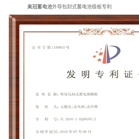
奥冠蓄电池
外导包封式蓄电池极板专利