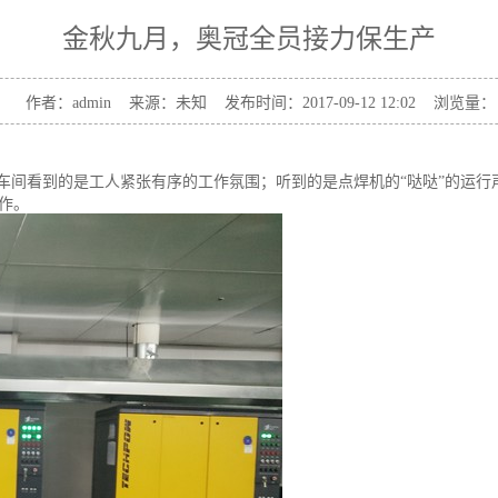
金秋九月，奥冠全员接力保生产
作者：admin 来源：未知 发布时间：2017-09-12 12:02 浏览量：
进车间看到的是工人紧张有序的工作氛围；听到的是点焊机的“哒哒”的运
作。