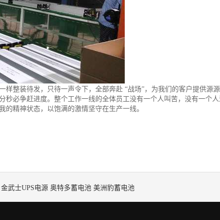
一样整装待发，只待一声令下，全部奔赴 “战场”，为我们的客户提供源
分秒必争赶进度。整个工作一线的全体员工没有一个人叫苦，没有一个人
我的精神状态，以饱满的激情坚守在生产一线。
金武士UPS电源
奥特多蓄电池
美洲豹蓄电池