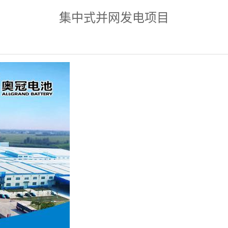
集中式并网发电项目