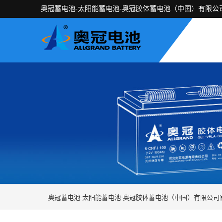
奥冠蓄电池-太阳能蓄电池-奥冠胶体蓄电池（中国）有限公司官方
奥冠蓄电池-太阳能蓄电池-奥冠胶体蓄电池（中国）有限公司