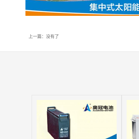
上一篇：没有了