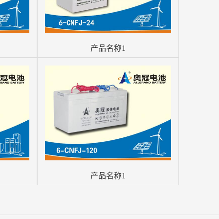
产品名称1
产品名称1