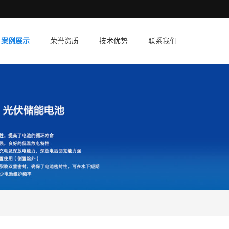
案例展示
荣誉资质
技术优势
联系我们